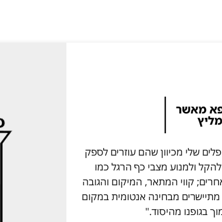
ץ על מוצרי Aetrex למטופלים שלי מכיוון שהם עוזרים לספק
 להקל ולמנוע מצבי כף הרגל כמו
גוד למותגים אחרים; קווי המתאר, המיקום והגובה
ל תמיכת קשת המוצר של Aetrex מתיישרים מבחינה אנטומית במקום
וך בגופנו מהיסוד."