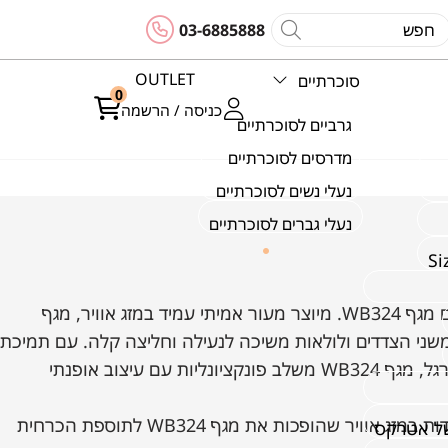
03-6885888
OUTLET
סוכרתיים
0
כניסה / הרשמה
גרביים לסוכרתיים
מדרסים לסוכרתיים
נעלי נשים לסוכרתיים
נעלי גברים לסוכרתיים
גלי את השילוב המושלם של נוחות וסטייל עם מגף WB324. מיוצר מעור אמיתי עמיד במזג אוויר, מגף
משני הצדדים ולולאות משיכה לנעילה וחליצה קלה. עם תמיכת
קשת כף הרגל ותמיכה מלאה מתחת לכף הרגל, מגף WB324 משלב פונקציונליות עם עיצוב אופנתי
גלי את ההתאמה האלסטית והתכונות העמידות במזג אוויר שהופכות את מגף WB324 לתוספת הכרחית
של אטרקס