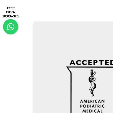
דברו
איתנו
בוואטספ