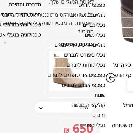
לאוסף הנעליים שלך.
הדרכה ותמיכה
כפכפי מדרס
כפות רגליים בתלת 
נעליים לסוכרתיים
מימדיות. זה מבטיח שתקבלי את ההתאמה הט
טכנולוגיה במדרסי 
נעלי גברים
מהיסוד.
טכנולוגיה בנעלי א
נעלי נשים
צבעים נוספים:
נעליים אורטופדיות לגברים
נעלי ספורט לגברים
כף הרגל
נעלי נוחות לגברים
כף הרגל
כפכפים אורטופדיים לגברים
כפכפי אצבע לגברים
שונות
קולקצייה חדשה
הרגל
גרביים
650
ת שטוחה
נעלי ספורט
₪