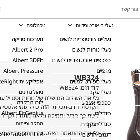
צור קשר
נעליים אורטופדיות
טכנולוגיה
נעליים אורטופדיות לנשים
מערכות סריקה
נעלי נוחות לנשים
Albert 2 Pro
כפכפים אורטופדיים לנשים
Albert 3DFit
ת
מגפיים
Albert Pressure
WB324
נעלי ספורט לנשים
אפליקציית SizeRight
קוד דגם:
WB324
נעלי עקב
ניהול נתונים
לוח הבקרה
כפכפי אצבע
הקרסול הרב-תכליתי הזה כולל גומי אלסטי 
Albert FitGenius
סנדלים
סנדלי עקב
מחקר ופיתוח
מתקדם.
אודות הטכנולוגיה 
דגמים חדשים