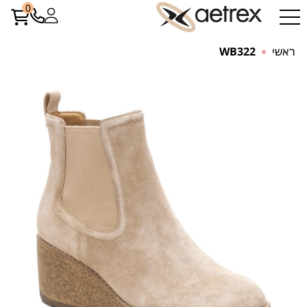
0
ראשי
WB322