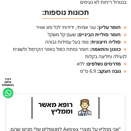
בנטרול ריחות לא נעימים
תכונות נוספות:
חומר עליון:
עור אמיתי, ידידותי לכל מזג אוויר
חומר סוליית הביניים:
שעם קל משקל
סוליה חיצונית:
גומי בעל עמידות גבוהה
כוונון והתאמה:
חומר נמתח כפול באזור הקרסול ולשונית
לנעילה וחליצה בקלות
מדרסים נשלפים:
ללא
גובה העקב:
6.9 ס"מ
דברו
איתנו
בוואטספ
"אני ממליץ על מוצרי Aetrex למטופלים שלי מכיוון שהם