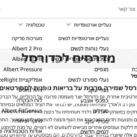
צור קשר
נעליים אורטופדיות
טכנולוגיה
נעליים אורטופדיות לנשים
מערכות סריקה
נעלי נוחות לנשים
Albert 2 Pro
מדרסים לכדורסל
כפכפים אורטופדיים לנשים
Albert 3DFit
ת
מגפיים
Albert Pressure
סל
נעלי ספורט לנשים
אפליקציית SizeRight
סל שמירה מרבית על בריאות גופנית לספורטאים
נעלי עקב
ניהול נתונים
רטיבית אחרת, גם כדורסל יוצר מעמסה מרובה על הרגליים, על הברכיי
לוח הבקרה
כפכפי אצבע
זמן רב ולאורך פעילויות מגוונות, יש לבחור את הציוד המתאים ובמיוחד
Albert FitGenius
סנדלים
ים במשחקי חובבים בלבד מעמיסים על כפות הרגליים שלהם עומס רב 
ים ותנועות חדות המצריכות את הגוף והמוח להתאמץ לזמן ממושך. התוצ
סנדלי עקב
מחקר ופיתוח
דלקות ועומסים אחרים מביאים לזעזועים לא רצויים. על מנת להימנע
אודות הטכנולוגיה 
דגמים חדשים
 אלה שיוצרו במיוחד עבור כדורסלנים. הם מבוססים על פיתוחים טכנו