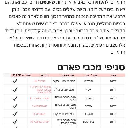
הרגליים ולהפחית כל כאב או אי נוחות שאנשים חווים. עם זאת, הם
לא חייבים לעלות מאות של שקלים בכיס. עם מדרסי מכבי, ניתן
לרכוש את התמיכה הנכונה במחיר הנכון. חווים לאחרונה כאבים
בכפות הרגליים, הגב או אפילו בברכיים? מרגישים שאתם לא
מקבלים את היציבה הנכונה? ובכן, אחת בשנה קלנדרית, ניתן לנצל
את הזכאות של מדרסים מכבי ולרכוש את הדגמים שישליכו על אי
אלו מצבים רפואיים, בעיות מבניות וחוסר נוחות אחרת בכפות
הרגליים.
סניפי מכבי פארם
אזור
עיר / ישוב
שם המכון
כתובת
מערכת ISTEP
דרום
אופקים
מכבי פארם אופקים
הרצל 36
אילות 17 דירה 1
דרום
אילת
מכבי פארם אילת
בכיכר סמוך
לסניף מכבי
מכבי פארם אשדוד
דרום
אשדוד
הגדוד העברי 6
סימול
מכבי פארם אשדוד
דרום
אשדוד
השייטים 12
רובע ד'
דרום
אשקלון
מכבי פארם אשקלון
הגבורה 3
מכבי פארם ב"ש
דרום
באר שבע
יצחק בן צבי 10
מגדל הרכבת