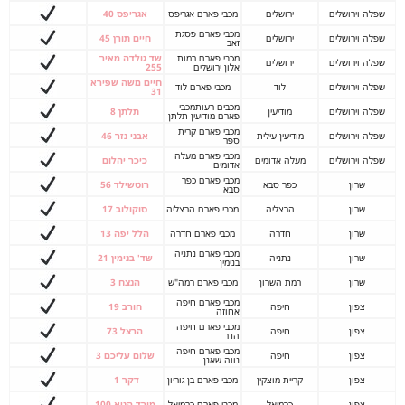
שפלה וירושלים
ירושלים
מכבי פארם אגריפס
אגריפס 40
מכבי פארם פסגת
שפלה וירושלים
ירושלים
חיים תורן 45
זאב
מכבי פארם רמות
שד גולדה מאיר
שפלה וירושלים
ירושלים
אלון ירושלים
255
חיים משה שפירא
שפלה וירושלים
לוד
מכבי פארם לוד
31
מכבים רעותמכבי
שפלה וירושלים
מודיעין
תלתן 8
פארם מודיעין תלתן
מכבי פארם קרית
שפלה וירושלים
מודיעין עילית
אבני נזר 46
ספר
מכבי פארם מעלה
שפלה וירושלים
מעלה אדומים
כיכר יהלום
אדומים
מכבי פארם כפר
שרון
כפר סבא
רוטשילד 56
סבא
שרון
הרצליה
מכבי פארם הרצליה
סוקולוב 17
שרון
חדרה
מכבי פארם חדרה
הלל יפה 13
מכבי פארם נתניה
שרון
נתניה
שד' בנימין 21
בנימין
שרון
רמת השרון
מכבי פארם רמה"ש
הנצח 3
מכבי פארם חיפה
צפון
חיפה
חורב 19
אחוזה
מכבי פארם חיפה
צפון
חיפה
הרצל 73
הדר
מכבי פארם חיפה
צפון
חיפה
שלום עליכם 3
נווה שאנן
צפון
קריית מוצקין
מכבי פארם בן גוריון
דקר 1
צפון
כרמיאל
מכבי פארם כרמיאל
מורד הגיא 100