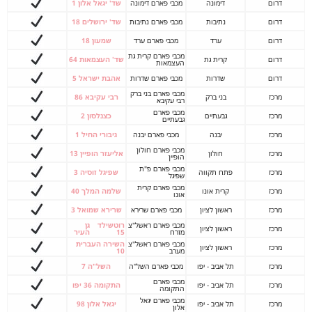
דרום
דימונה
מכבי פארם דימונה
שד' יגאל אלון 1
דרום
נתיבות
מכבי פארם נתיבות
שד' ירושלים 18
דרום
ערד
מכבי פארם ערד
שמעון 18
מכבי פארם קרית גת
דרום
קרית גת
שד' העצמאות 64
העצמאות
דרום
שדרות
מכבי פארם שדרות
אהבת ישראל 5
מכבי פארם בני ברק
מרכז
בני ברק
רבי עקיבא 86
רבי עקיבא
מכבי פארם
מרכז
גבעתיים
כצנלסון 2
גבעתיים
מרכז
יבנה
מכבי פארם יבנה
גיבורי החיל 1
מכבי פארם חולון
מרכז
חולון
אליעזר הופיין 13
הופיין
מכבי פארם פ"ת
מרכז
פתח תקווה
שפיגל זוסיה 3
שפיגל
מכבי פארם קרית
מרכז
קרית אונו
שלמה המלך 40
אונו
מרכז
ראשון לציון
מכבי פארם שרירא
שרירא שמואל 3
מכבי פארם ראשל"צ
רוטשילד
גן
מרכז
ראשון לציון
מזרח
15
העיר
מכבי פארם ראשל"צ
השירה העברית
מרכז
ראשון לציון
מערב
10
מרכז
תל אביב - יפו
מכבי פארם השל"ה
השל"ה 7
מכבי פארם
מרכז
תל אביב - יפו
התקומה 36 יפו
התקומה
מכבי פארם יגאל
מרכז
תל אביב - יפו
יגאל אלון 98
אלון