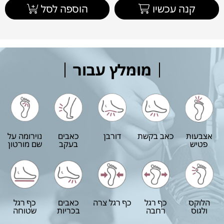
קנה עכשיו
הוספה לסל
מומלץ עבור
אצבעות
כאב בקשת
דורבן
כאבים
נוירומה על
פטיש
בעקב
שם מורטון
הלוקס
כף רגל
כף רגל צרה
כאבים
כף רגל
ולגוס
רחבה
בכריות
שטוחה