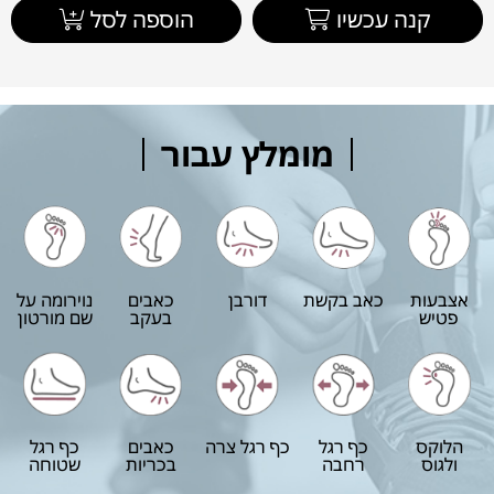
קנה עכשיו
הוספה לסל
מומלץ עבור
אצבעות
כאב בקשת
דורבן
כאבים
נוירומה על
פטיש
בעקב
שם מורטון
הלוקס
כף רגל
כף רגל צרה
כאבים
כף רגל
ולגוס
רחבה
בכריות
שטוחה