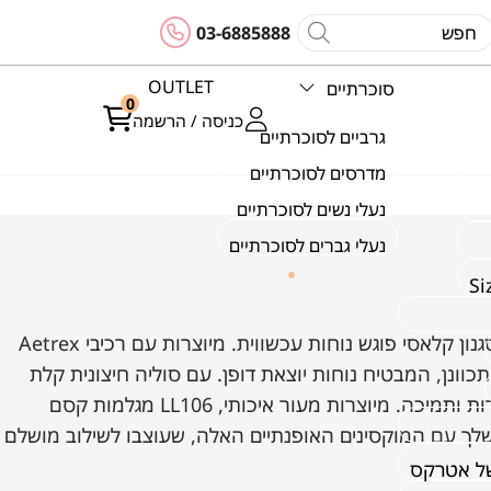
03-6885888
OUTLET
סוכרתיים
0
כניסה / הרשמה
גרביים לסוכרתיים
מדרסים לסוכרתיים
נעלי נשים לסוכרתיים
נעלי גברים לסוכרתיים
גלי אלגנטיות מעודנת עם נעלי LL106, בהן סגנון קלאסי פוגש נוחות עכשווית. מיוצרות עם רכיבי Aetrex
תכוונן, המבטיח נוחות יוצאת דופן. עם סוליה חיצונית קלת
משקל ופלטת מתכת חזקה, הן מציעות עמידות ותמיכה. מיוצרות מעור איכותי, LL106 מגלמות קסם
 שלך עם המוקסינים האופנתיים האלה, שעוצבו לשילוב מושלם
של אטרקס