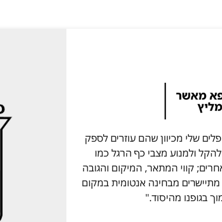
ץ על מוצרי Aetrex למטופלים שלי מכיוון שהם עוזרים לספק
 להקל ולמנוע מצבי כף הרגל כמו
גוד למותגים אחרים; קווי המתאר, המיקום והגובה
ל תמיכת קשת המוצר של Aetrex מתיישרים מבחינה אנטומית במקום
וך בגופנו מהיסוד."