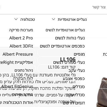
צור קשר
נעליים אורטופדיות
טכנולוגיה
נעליים אורטופדיות לנשים
מערכות סריקה
נעלי נוחות לנשים
Albert 2 Pro
כפכפים אורטופדיים לנשים
Albert 3DFit
ת
מגפיים
Albert Pressure
LL106
נעלי ספורט לנשים
אפליקציית SizeRight
קוד דגם:
LL106
נעלי עקב
ניהול נתונים
לוח הבקרה
כפכפי אצבע
הבריאותיים, נעליים אלו כוללות חלק עליון מ
Albert FitGenius
סנדלים
סנדלי עקב
מחקר ופיתוח
ויוקרה על-זמניים. שדרגי את אוסף הנעליים
של אופנה ופונקציונליות.
אודות הטכנולוגיה 
דגמים חדשים