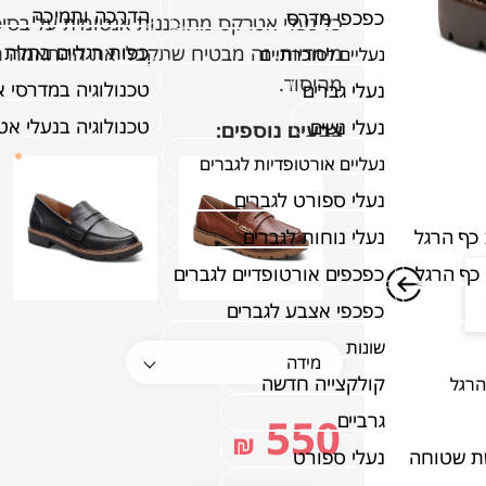
הדרכה ותמיכה
כפכפי מדרס
כפות רגליים בתלת 
מימדיות. זה מבטיח שתקבלי את ההתאמה הט
נעליים לסוכרתיים
מהיסוד.
טכנולוגיה במדרסי 
נעלי גברים
טכנולוגיה בנעלי א
נעלי נשים
צבעים נוספים:
נעליים אורטופדיות לגברים
נעלי ספורט לגברים
כף הרגל
נעלי נוחות לגברים
כף הרגל
כפכפים אורטופדיים לגברים
כפכפי אצבע לגברים
שונות
קולקצייה חדשה
הרגל
גרביים
550
₪
ת שטוחה
נעלי ספורט