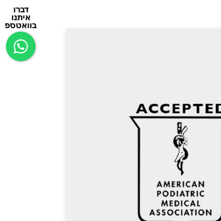
דברו
איתנו
בוואטספ