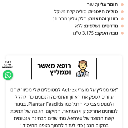
חומר עליון:
עור
סוליה חיצונית:
סוליה קלת משקל
כוונון והתאמה:
חלק עליון מתכוונן
מדרסים נשלפים:
ללא
גובה העקב:
3.175 ס"מ
דברו
איתנו
בוואטספ
"אני ממליץ על מוצרי Aetrex למטופלים שלי מכיוון שהם
עוזרים לספק את האיזון והתמיכה הנכונים כדי להקל
ולמנוע מצבי כף הרגל כמו Plantar Fasciitis. בניגוד
למותגים אחרים; קווי המתאר, המיקום והגובה של תמיכת
קשת המוצר של Aetrex מתיישרים מבחינה אנטומית
במקום הנכון כדי לעזור לתמוך בגופנו מהיסוד."