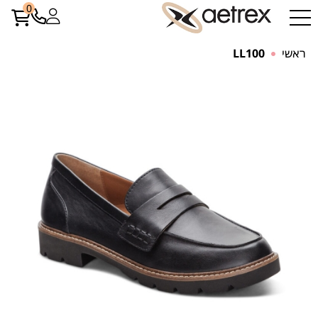
0
ראשי
LL100