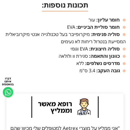
תכונות נוספות:
חומר עליון:
עור
חומר סוליית הביניים:
EVA
סוליה פנימית:
מיקרופייבר בעל טכנולגייה אנטי מיקרוביאלית
המסייעת בנטרול ריחות לא נעימים
סוליה חיצונית:
EVA וגומי
כוונון והתאמה:
סגירת וו ולולאה
מדרסים נשלפים:
ללא
גובה העקב:
3.4 ס"מ
דברו
איתנו
בוואטספ
"אני ממליץ על מוצרי Aetrex למטופלים שלי מכיוון שהם