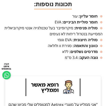
תכונות נוספות:
חומר עליון:
עור
חומר סוליית הביניים:
EVA
סוליה פנימית:
מיקרופייבר בעל טכנולגייה אנטי מיקרוביאלית
המסייעת בנטרול ריחות לא נעימים
סוליה חיצונית:
EVA וגומי
כוונון והתאמה:
סגירת וו ולולאה
מדרסים נשלפים:
ללא
גובה העקב:
3.4 ס"מ
דברו
איתנו
בוואטספ
"אני ממליץ על מוצרי Aetrex למטופלים שלי מכיוון שהם