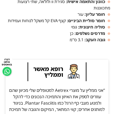
כוונון והתאמה אישית:
סגירת וו ולולאה, שתי רצועות
מתכווננות
חומר עליון:
עור
חומר סוליית הביניים:
קצף EVA קל משקל לנוחות ועמידות
סוליה חיצונית:
גומי
מדרסים נשלפים:
כן
גובה העקב:
3.1 ס"מ
דברו
איתנו
בוואטספ
"אני ממליץ על מוצרי Aetrex למטופלים שלי מכיוון שהם
עוזרים לספק את האיזון והתמיכה הנכונים כדי להקל
ולמנוע מצבי כף הרגל כמו Plantar Fasciitis. בניגוד
למותגים אחרים; קווי המתאר, המיקום והגובה של תמיכת