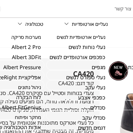
צור קשר
נעליים אורטופדיות
טכנולוגיה
נעליים אורטופדיות לנשים
מערכות סריקה
נעלי נוחות לנשים
Albert 2 Pro
כפכפים אורטופדיים לנשים
Albert 3DFit
ת
מגפיים
Albert Pressure
CA420
נעלי ספורט לנשים
אפליקציית SizeRight
קוד דגם:
CA420
נעלי עקב
ניהול נתונים
צעדי ב
לוח הבקרה
כפכפי אצבע
Albert FitGenius
סנדלים
הקלה וסוליית הגומי העמידה, סניקרס CA420 מבטיחים נוחות ויציבות לאורך כל היום.
סנדלי עקב
מחקר ופיתוח
אודות הטכנולוגיה 
דגמים חדשים
מימדיות. זה מבטיח שתקבלי את ההתאמה הט