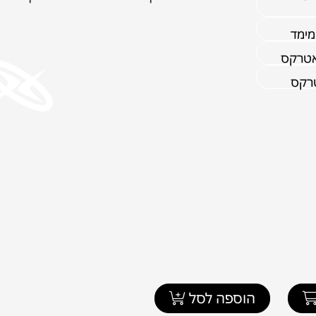
מימד
אטרקס
טרקס
הוספה לסל