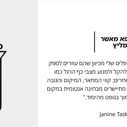
ץ על מוצרי Aetrex למטופלים שלי מכיוון שהם עוזרים לספק
 להקל ולמנוע מצבי כף הרגל כמו
גוד למותגים אחרים; קווי המתאר, המיקום והגובה
ל תמיכת קשת המוצר של Aetrex מתיישרים מבחינה אנטומית במקום
וך בגופנו מהיסוד."