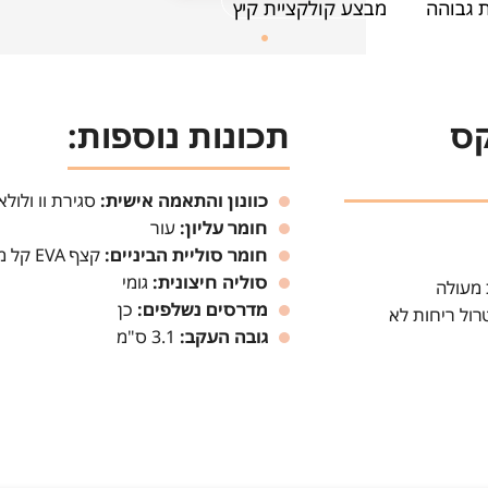
 גבוהה
מבצע קולקציית קיץ
קס
תכונות נוספות:
כוונון והתאמה אישית:
סגירת וו ולול
חומר עליון:
עור
חומר סוליית הביניים:
קצף EVA קל משקל לנוחות ועמידות
סוליה חיצונית:
גומי
מדרסים נשלפים:
כן
רול ריחות לא
גובה העקב:
3.1 ס"מ