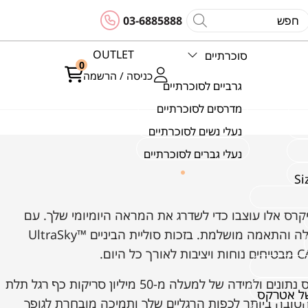
03-6885888
OUTLET
סוכרתיים
0
כניסה / הרשמה
גרביים לסוכרתיים
מדרסים לסוכרתיים
נעלי נשים לסוכרתיים
נעלי גברים לסוכרתיים
נוחות וסטייל עם סניקרס CA420. סניקרס אלו עוצבו כדי לשדרג את המראה היומיומי שלך. עם
רצועת וו ולולאה נוחה, הם מציעים נעילה קלה והתאמה מושלמת. בזכות סוליית הביניים ™UltraSky
כל נעלי אטרקס מתוכננות אנטומית על בסיס נתונים ולמידה של למעלה מ-50 מיליון סריקות כף רגל תלת
של אטרקס
ובה ביותר לכפות הרגליים שלך ותמיכה מובחרת לגופך