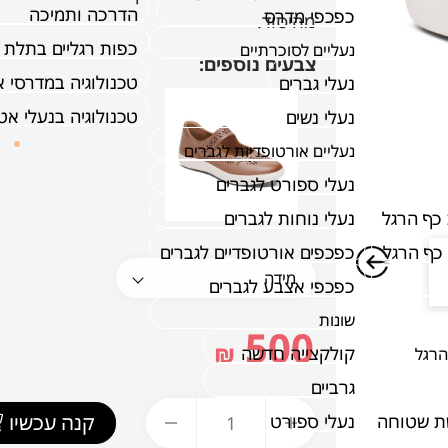
הדרכה ותמיכה
כפכפי מדרס
מהיסוד.
כפות רגליים בתלת 
נעליים לסוכרתיים
צבעים נוספים:
טכנולוגיה במדרסי 
נעלי גברים
טכנולוגיה בנעלי א
נעלי נשים
נעליים אורטופדיות לגברים
נעלי ספורט לגברים
כף הרגל
נעלי נוחות לגברים
כף הרגל
כפכפים אורטופדיים לגברים
כפכפי אצבע לגברים
שונות
500
₪
קולקצייה חדשה
הרגל
גרביים
קנה עכשיו
ת שטוחה
נעלי ספורט