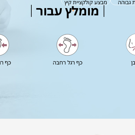
 גבוהה
מבצע קולקציית קיץ
מומלץ עבור
ן
כף רגל רחבה
כף רג