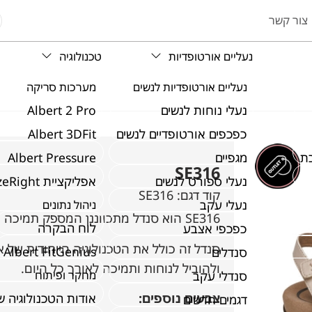
צור קשר
נעליים אורטופדיות
טכנולוגיה
נעליים אורטופדיות לנשים
מערכות סריקה
נעלי נוחות לנשים
Albert 2 Pro
כפכפים אורטופדיים לנשים
Albert 3DFit
ת
מגפיים
Albert Pressure
SE316
נעלי ספורט לנשים
אפליקציית SizeRight
קוד דגם:
SE316
נעלי עקב
ניהול נתונים
SE316 הוא סנדל מתכווננן המספק תמיכה ונוחות לקשת.
לוח הבקרה
כפכפי אצבע
סנדל זה כולל את הטכנולוגיה הייחודית של 
Albert FitGenius
סנדלים
ולהוביל לנוחות ותמיכה לאורך כל היום.
סנדלי עקב
מחקר ופיתוח
צבעים נוספים:
אודות הטכנולוגיה 
דגמים חדשים