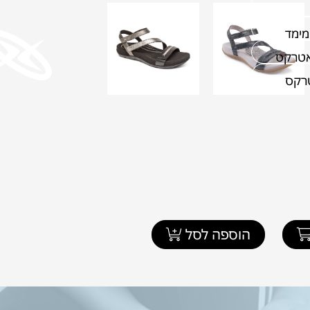
מימד
אטרקס
טרקס
הוספה לסל