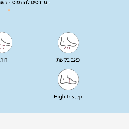
מדרסים להולפוס - קשת
כאב בקשת
דורב
High Instep