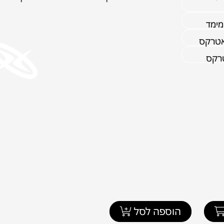
מימד
אטרקס
טרקס
הוספה לסל