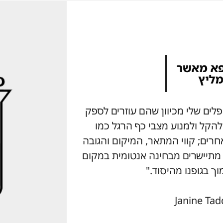
ץ על מוצרי Aetrex למטופלים שלי מכיוון שהם עוזרים לספק
 להקל ולמנוע מצבי כף הרגל כמו
גוד למותגים אחרים; קווי המתאר, המיקום והגובה
ל תמיכת קשת המוצר של Aetrex מתיישרים מבחינה אנטומית במקום
וך בגופנו מהיסוד."