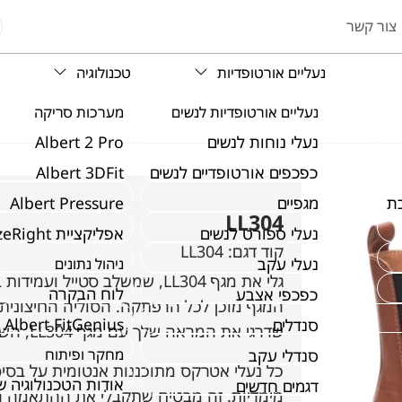
צור קשר
נעליים אורטופדיות
טכנולוגיה
נעליים אורטופדיות לנשים
מערכות סריקה
נעלי נוחות לנשים
Albert 2 Pro
כפכפים אורטופדיים לנשים
Albert 3DFit
ת
מגפיים
Albert Pressure
LL304
נעלי ספורט לנשים
אפליקציית SizeRight
קוד דגם:
LL304
נעלי עקב
ניהול נתונים
גלי את מגף LL304, שמשלב סטיי
לוח הבקרה
כפכפי אצבע
המגף מוכן לכל הרפתקה. הסוליה החיצונית
Albert FitGenius
סנדלים
שדרגי את המראה שלך עם מגף LL304, השותף המושלם שלך להרפתקאות עירוניות וטיולים בחוץ.
סנדלי עקב
מחקר ופיתוח
אודות הטכנולוגיה 
דגמים חדשים
מימדיות. זה מבטיח שתקבלי את ההתאמה הט