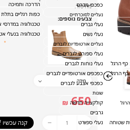
הדרכה ותמיכה
כפכפי מדרס
מהיסוד.
כפות רגליים בתלת 
נעליים לסוכרתיים
צבעים נוספים:
טכנולוגיה במדרסי 
נעלי גברים
טכנולוגיה בנעלי א
נעלי נשים
נעליים אורטופדיות לגברים
נעלי ספורט לגברים
כף הרגל
נעלי נוחות לגברים
כף הרגל
כפכפים אורטופדיים לגברים
כפכפי אצבע לגברים
שונות
650
₪
קולקצייה חדשה
הרגל
גרביים
קנה עכשיו
ת שטוחה
נעלי ספורט