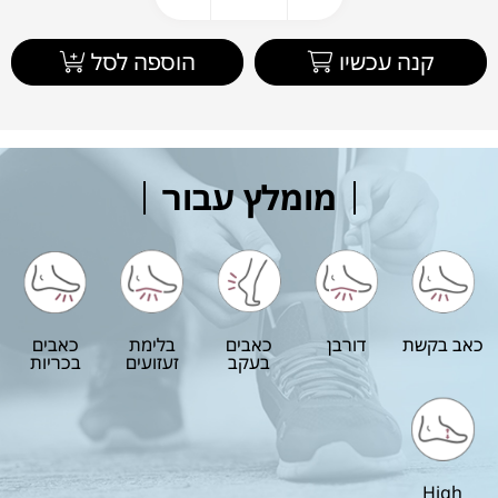
קנה עכשיו
הוספה לסל
מומלץ עבור
כאב בקשת
דורבן
כאבים
בלימת
כאבים
בעקב
זעזועים
בכריות
High