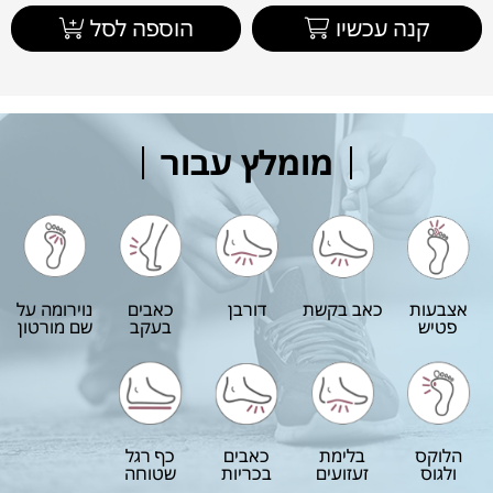
קנה עכשיו
הוספה לסל
מומלץ עבור
אצבעות
כאב בקשת
דורבן
כאבים
נוירומה על
פטיש
בעקב
שם מורטון
הלוקס
בלימת
כאבים
כף רגל
ולגוס
זעזועים
בכריות
שטוחה