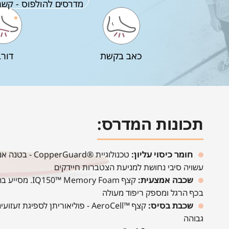
מדרסים להולפוס - קשת
כאב בקשת
דורב
תכונות המדרס:
חומר כיסוי עליון:
טכנולוגיית ®erGuard
עשויה סיבי נחושת למניעת הצטברות חיידקים
שכבה אמצעית:
קצף ™ Memory Foam
בכף הרגל ומספק ריפוד מעולה
שכבת בסיס:
קצף ™AeroCell - פוליאוריתן לספיגת 
גבוהה