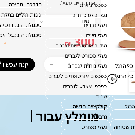
אורך חיים פעיל.
הדרכה ותמיכה
כפכפי מדרס
כפות רגליים בתלת 
נעליים לסוכרתיים
טכנולוגיה במדרסי 
נעלי גברים
טכנולוגיה בנעלי א
נעלי נשים
300
₪
נעליים אורטופדיות לגברים
נעלי ספורט לגברים
קנה עכשיו
כף הרגל
נעלי נוחות לגברים
כף הרגל
כפכפים אורטופדיים לגברים
כפכפי אצבע לגברים
שונות
קולקצייה חדשה
הרגל
מומלץ עבור
גרביים
ת שטוחה
נעלי ספורט