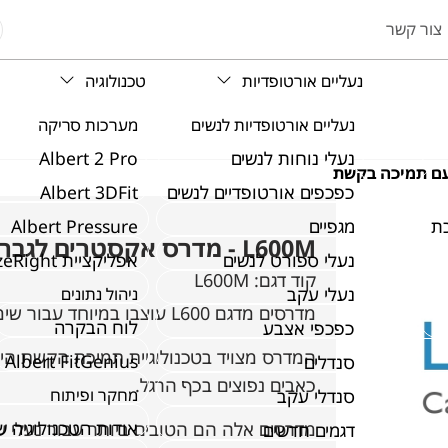
צור קשר
נעליים אורטופדיות
טכנולוגיה
נעליים אורטופדיות לנשים
מערכות סריקה
נעלי נוחות לנשים
Albert 2 Pro
כפכפים אורטופדיים לנשים
Albert 3DFit
ת
מגפיים
Albert Pressure
L600M - מדרס אקסטרים לגברים עם תמיכה בקשת
נעלי ספורט לנשים
אפליקציית SizeRight
קוד דגם:
L600M
נעלי עקב
ניהול נתונים
מדרסים מדגם L600 עוצבו במיוחד עבור שימוש יומיומי ומספקים תמיכה וריפוד מיטביים.
לוח הבקרה
כפכפי אצבע
המדרס מצויד בטכנולוגיית תמיכת הקשת היי
Albert FitGenius
סנדלים
כאבים נפוצים בכף הרגל.
סנדלי עקב
מחקר ופיתוח
אודות הטכנולוגיה 
מדרסים אלה הם הטובים ביותר עבור נעלי עבו
דגמים חדשים