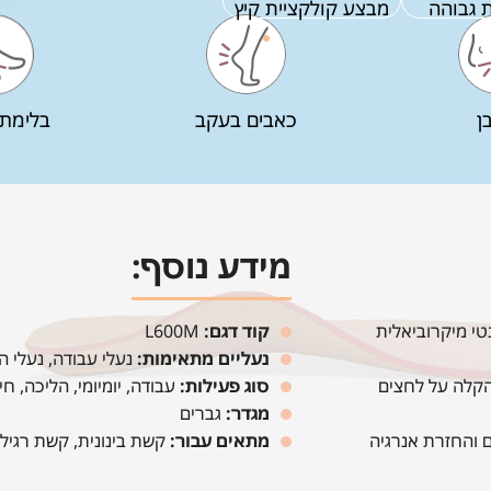
 גבוהה
מבצע קולקציית קיץ
ן
כאבים בעקב
בלימת 
מידע נוסף:
Copp - בטנה אנטי מיקרוביאלית
קוד דגם:
L600M
נעליים מתאימות:
נעלי עבודה, נעלי הל
IQ150. מסייע בהקלה על לחצים
סוג פעילות:
עבודה, יומיומי, הליכה, חי
מגדר:
גברים
זעזועים והחזרת אנרגיה
מתאים עבור:
קשת בינונית, קשת רגיל