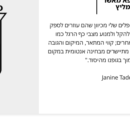
ץ על מוצרי Aetrex למטופלים שלי מכיוון שהם עוזרים לספק
 להקל ולמנוע מצבי כף הרגל כמו
גוד למותגים אחרים; קווי המתאר, המיקום והגובה
ל תמיכת קשת המוצר של Aetrex מתיישרים מבחינה אנטומית במקום
וך בגופנו מהיסוד."