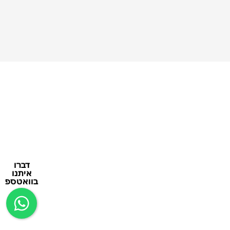
דברו
איתנו
בוואטספ