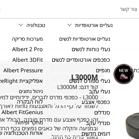
צור קשר
נעליים אורטופדיות
טכנולוגיה
נעליים אורטופדיות לנשים
מערכות סריקה
נעלי נוחות לנשים
Albert 2 Pro
כפכפים אורטופדיים לנשים
Albert 3DFit
ת
מגפיים
Albert Pressure
L3000M
נעלי ספורט לנשים
אפליקציית SizeRight
קוד דגם:
L3000M
נעלי עקב
ניהול נתונים
לוח הבקרה
כפכפי אצבע
לשמור על כף הרגל והאצבעות נוחות לאורך 
Albert FitGenius
סנדלים
זהו כפכף אצבע עם מדרס מובנה, הכולל את
סנדלי עקב
מחקר ופיתוח
ובמניעה והקלה של כאבים נפוצים בכף הרגל
אודות הטכנולוגיה 
דגמים חדשים
באזור כרית כף הרגל.