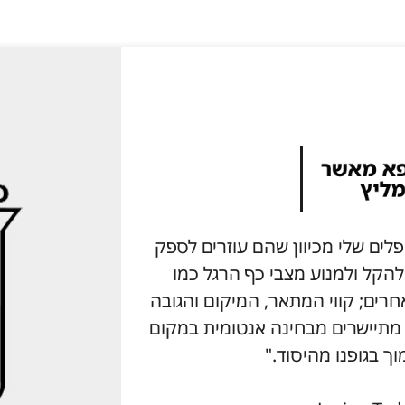
ץ על מוצרי Aetrex למטופלים שלי מכיוון שהם עוזרים לספק
 להקל ולמנוע מצבי כף הרגל כמו
גוד למותגים אחרים; קווי המתאר, המיקום והגובה
ל תמיכת קשת המוצר של Aetrex מתיישרים מבחינה אנטומית במקום
וך בגופנו מהיסוד."