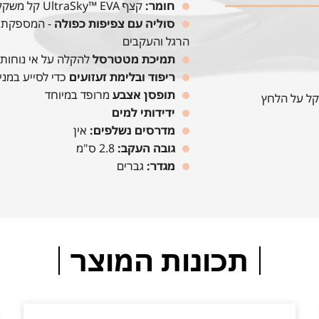
חומר:
קצף UltraSky™ EVA קל משקל לנוחות ועמידות
סוליה עם
צפיפות כפולה
- המספקת ה
הרגל והעקבים
תמיכת מטטרסל
להקלה על אי נוחות 
ריפוד ובלימת זעזועים
כדי לסייע במנ
תופסן אצבע
מרופד במיוחד
קל על הלחץ
ידידותי למים
מדרסים נשלפים:
אין
גובה העקב:
2.8 ס"מ
מגדר:
גברים
תכונות המוצר