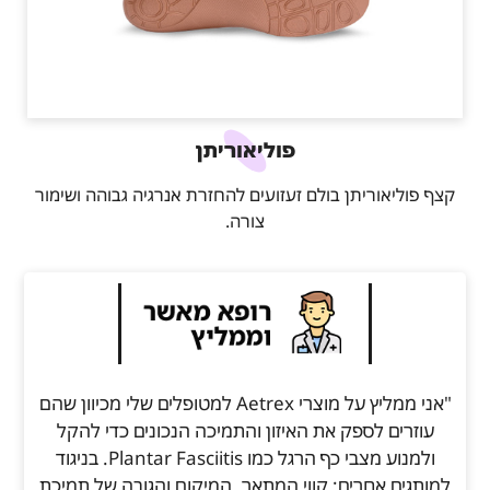
פוליאוריתן
קצף פוליאוריתן בולם זעזועים להחזרת אנרגיה גבוהה ושימור
צורה.
"אני ממליץ על מוצרי Aetrex למטופלים שלי מכיוון שהם
עוזרים לספק את האיזון והתמיכה הנכונים כדי להקל
ולמנוע מצבי כף הרגל כמו Plantar Fasciitis. בניגוד
למותגים אחרים; קווי המתאר, המיקום והגובה של תמיכת