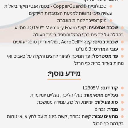
טכנולוגיית ®CopperGuard - בטנה אנטי מיקרוביאלית
עשויה סיבי נחושת למניעת הצטברות חיידקים
מיקרופייבר לנוחות מוגברת
שכבה אמצעית:
קצף IQ150™ Memory Foam. מסייע
בהקלה על לחצים בכף הרגל ומספק ריפוד מעולה
שכבת בסיס:
קצף ™AeroCell , פוליאוריתן סופג זעזועים
עובי המדרס:
6.3 מ"מ
פד מטטרסל:
פד תמיכה לפיזור לחצים והקלה על כאבים ואי
נוחות באזור כרית כף הרגל
מידע נוסף:
קוד דגם:
L2305M
נעליים מתאימות:
נעלי הליכה, נעליים יומיומיות
סוג פעילות:
יומיומי, הליכה, עמידה ממושכת
מגדר:
גברים
מתאים עבור:
קשת גבוהה, קשת בינונית עם לחץ או אי נוחות
בקדמת כף הרגל