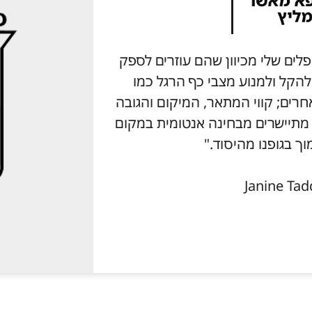
ץ על מוצרי Aetrex למטופלים שלי מכיוון שהם עוזרים לספק
 להקל ולמנוע מצבי כף הרגל כמו
גוד למותגים אחרים; קווי המתאר, המיקום והגובה
ל תמיכת קשת המוצר של Aetrex מתיישרים מבחינה אנטומית במקום
וך בגופנו מהיסוד."