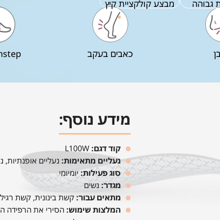
 גבוהה
מבצע קולקציית קיץ
ן
כאבים בעקב
nstep
מידע נוסף:
קוד דגם:
L100W
נעליים מתאימות:
נעליים אופנתיות, נ
סוג פעילות:
יומיומי
מגדר:
נשים
מתאים עבור:
קשת בינונית, קשת רגיל
המלצות שימוש:
הסירי את הרפידה הקי