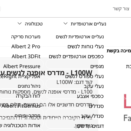
צור קשר
נעליים אורטופדיות
טכנולוגיה
נעליים אורטופדיות לנשים
מערכות סריקה
נעלי נוחות לנשים
Albert 2 Pro
כפכפים אורטופדיים לנשים
Albert 3DFit
ת
מגפיים
Albert Pressure
L100W - מדרס אופנה לנשים עם תמיכה בקשת
נעלי ספורט לנשים
אפליקציית SizeRight
קוד דגם:
L100W
נעלי עקב
ניהול נתונים
L100 - מדרסי אופנה לנשים, מספקות נוחות ותמיכה בנעליים האופנתיות האהובות עלייך.
לוח הבקרה
כפכפי אצבע
מדרסים חדשניים אלו הם גמישים, קלים במיו
Albert FitGenius
סנדלים
סנדלי עקב
מחקר ופיתוח
צורת הקוברה הייחודית וטכנולוגיית התמיכה
אודות הטכנולוגיה 
גוף תקין.
דגמים חדשים