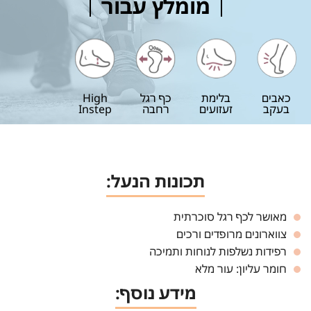
מומלץ עבור
כאבים
בלימת
כף רגל
High
בעקב
זעזועים
רחבה
Instep
תכונות הנעל:
מאושר לכף רגל סוכרתית
צווארונים מרופדים ורכים
רפידות נשלפות לנוחות ותמיכה
חומר עליון: עור מלא
מידע נוסף: