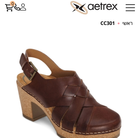
0
ראשי
CC301