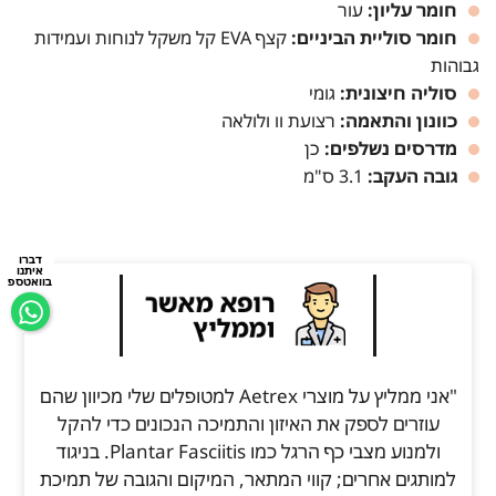
חומר עליון:
עור
חומר סוליית הביניים:
קצף EVA קל משקל לנוחות ועמידות
גבוהות
סוליה חיצונית:
גומי
כוונון והתאמה:
רצועת וו ולולאה
מדרסים נשלפים:
כן
גובה העקב:
3.1 ס"מ
דברו
איתנו
בוואטספ
"אני ממליץ על מוצרי Aetrex למטופלים שלי מכיוון שהם
עוזרים לספק את האיזון והתמיכה הנכונים כדי להקל
ולמנוע מצבי כף הרגל כמו Plantar Fasciitis. בניגוד
למותגים אחרים; קווי המתאר, המיקום והגובה של תמיכת