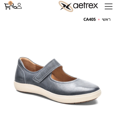
0
ראשי
CA405