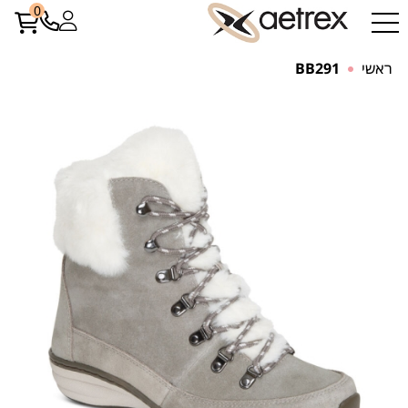
0
ראשי
BB291