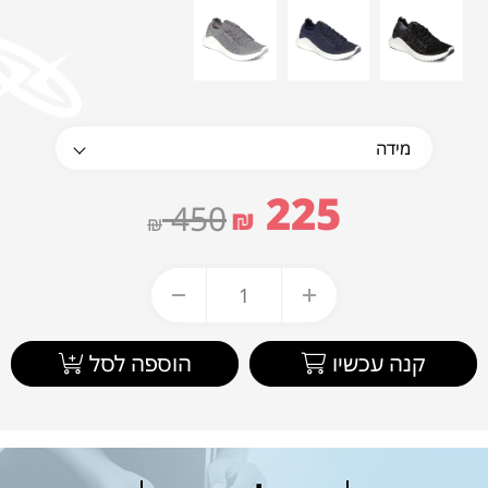
225
450
₪
₪
קנה עכשיו
הוספה לסל